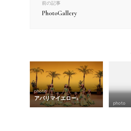
前の記事
ナ
ビ
PhotoGallery
ゲ
ー
シ
ョ
ン
photo
アパリマイエロー2
photo