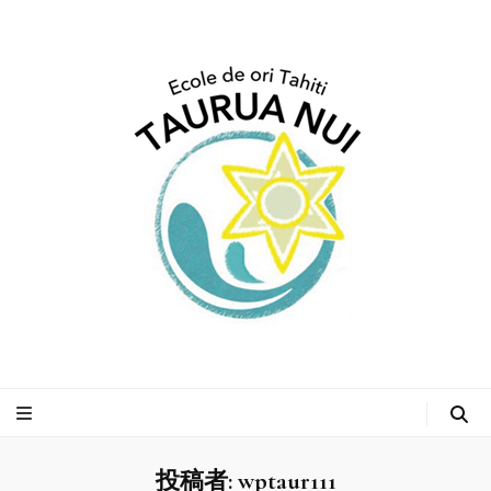
タヒチアンダンスス
クール タウルアヌイ
投稿者:
wptaur111